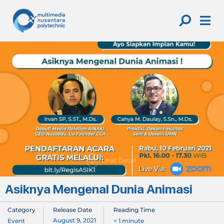
Skip
to
content
Asiknya Mengenal Dunia Animasi
Category
Release Date
Reading Time
August 9, 2021
Event
< 1
minute