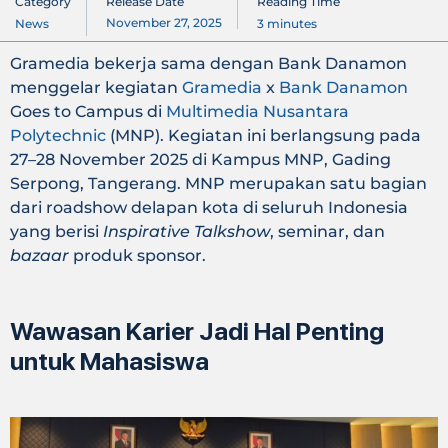
Category
Release Date
Reading Time
November 27, 2025
News
3
minutes
Gramedia bekerja sama dengan Bank Danamon
menggelar kegiatan
Gramedia
x
Bank Danamon
Goes to Campus di
Multimedia Nusantara
Polytechnic
(MNP). Kegiatan ini berlangsung pada
27–28 November 2025 di Kampus MNP, Gading
Serpong, Tangerang. MNP merupakan satu bagian
dari roadshow delapan kota di seluruh Indonesia
yang berisi
Inspirative Talkshow
, seminar, dan
bazaar
produk sponsor.
Wawasan Karier Jadi Hal Penting
untuk Mahasiswa