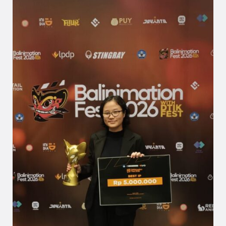
Animation
IP”
di
Balinimation
Fest
2026
Lewat
Karya
Office
Cat