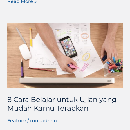
Read More »
8
Cara
Belajar
untuk
Ujian
yang
Mudah
Kamu
Terapkan
8 Cara Belajar untuk Ujian yang
Mudah Kamu Terapkan
Feature
/
mnpadmin