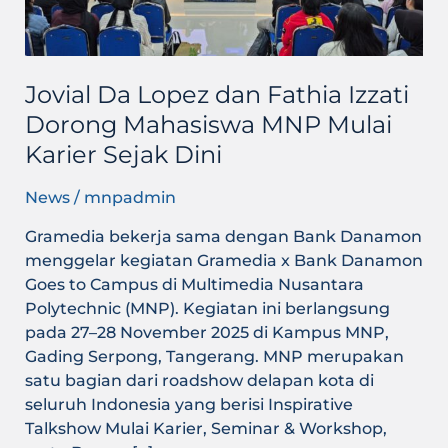
Mahasiswa
MNP
Mulai
Karier
Jovial Da Lopez dan Fathia Izzati
Sejak
Dorong Mahasiswa MNP Mulai
Dini
Karier Sejak Dini
News
/
mnpadmin
Gramedia bekerja sama dengan Bank Danamon
menggelar kegiatan Gramedia x Bank Danamon
Goes to Campus di Multimedia Nusantara
Polytechnic (MNP). Kegiatan ini berlangsung
pada 27–28 November 2025 di Kampus MNP,
Gading Serpong, Tangerang. MNP merupakan
satu bagian dari roadshow delapan kota di
seluruh Indonesia yang berisi Inspirative
Talkshow Mulai Karier, Seminar & Workshop,