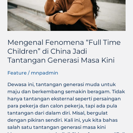
di
China
Jadi
Tantangan
Generasi
Masa
Mengenal Fenomena “Full Time
Kini
Children” di China Jadi
Tantangan Generasi Masa Kini
Feature
/
mnpadmin
Dewasa ini, tantangan generasi muda untuk
maju dan berkembang semakin beragam. Tidak
hanya tantangan eksternal seperti persaingan
para pekerja dan calon pekerja, tapi ada pula
tantangan dari dalam diri. Misal, bergulat
dengan pikiran sendiri. Kali ini, yuk kita bahas
salah satu tantangan generasi masa kini