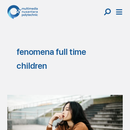
Skip
to
content
fenomena full time
children
Mengenal
Fenomena
“Full
Time
Children”