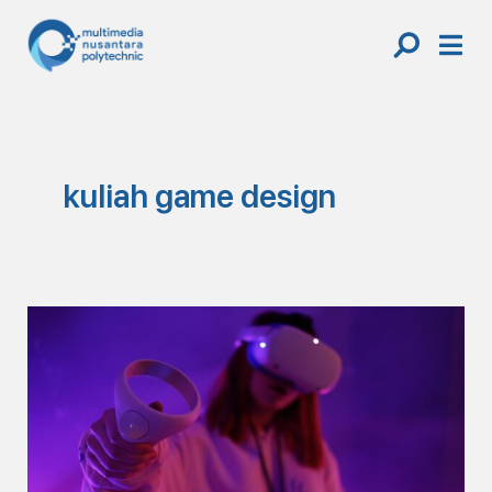
Skip
to
content
kuliah game design
Industri
Game:
Tren
dan
Peluang
Karier
Kreatif