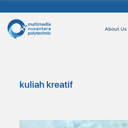
Skip
to
content
About Us
kuliah kreatif
Build