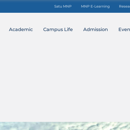
Satu MNP
MNP E-Learning
Resea
Academic
Campus Life
Admission
Even