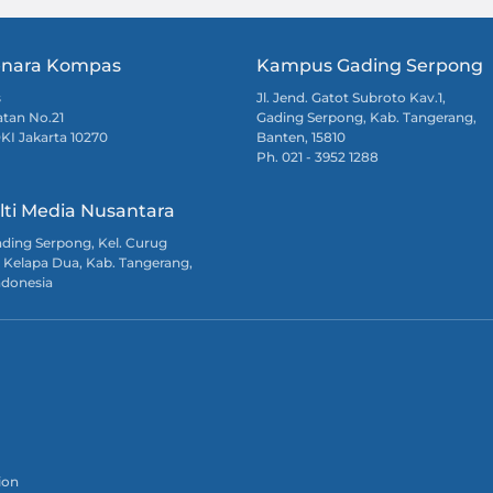
nara Kompas
Kampus Gading Serpong
s
Jl. Jend. Gatot Subroto Kav.1,
atan No.21
Gading Serpong, Kab. Tangerang,
DKI Jakarta 10270
Banten, 15810
Ph. 021 - 3952 1288
lti Media Nusantara
Gading Serpong, Kel. Curug
 Kelapa Dua, Kab. Tangerang,
ndonesia
ion