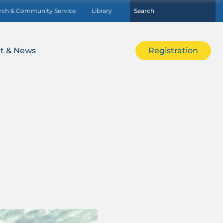
rch & Community Service
Library
t & News
Registration