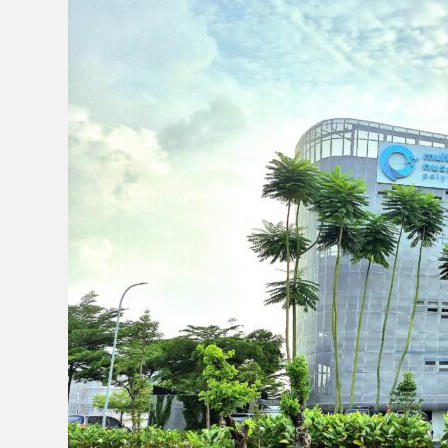
Your
Future,
Be
The
Future:
Masa
Depan
Cerah
Ada
di
MNP!