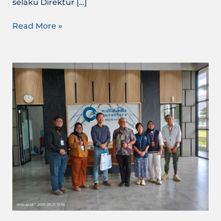
selaku Direktur […]
Read More »
MNP
Jajaki
Kerja
sama
PBL
dengan
PT
Limov
Power
Structure