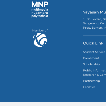
Yayasan Mu
Jl. Boulevard, 
Sangereng, Kec.
Prop. Banten, I
Member of
Quick Link
Student Service
Enrollment
Scholarship
Public Informat
Research & Com
Partnership
Facilities
Instagram
Tiktok
LinkedIn
Youtube