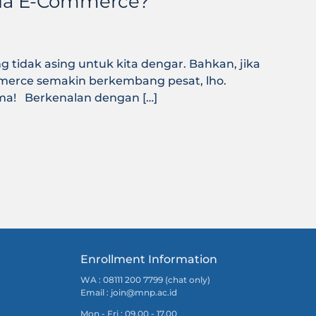
nia E-Commerce?
g tidak asing untuk kita dengar. Bahkan, jika
mmerce semakin berkembang pesat, lho.
ama! Berkenalan dengan […]
Enrollment Information
WA : 08111 200 7799 (chat only)
Email :
join@mnp.ac.id
Mon - Fri : 09.00 - 17.00