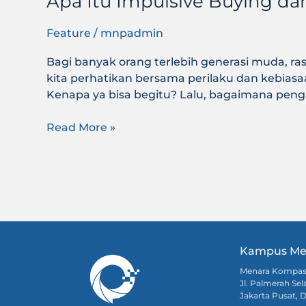
Apa Itu Impulsive Buying 
Feature
/
mnpadmin
Bagi banyak orang terlebih generasi muda, ras
kita perhatikan bersama perilaku dan kebias
Kenapa ya bisa begitu? Lalu, bagaimana penga
Read More »
Kampus Me
Menara Kompa
Jl. Palmerah Sel
Jakarta Pusat, 