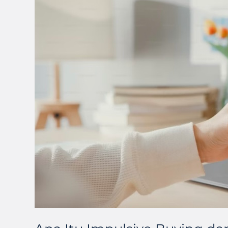
Itu
Impulsive
Buying
dan
Bagaimana
Pengaruhnya
di
Dunia
E-
Commerce?