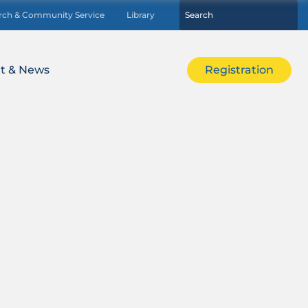
rch & Community Service
Library
t & News
Registration