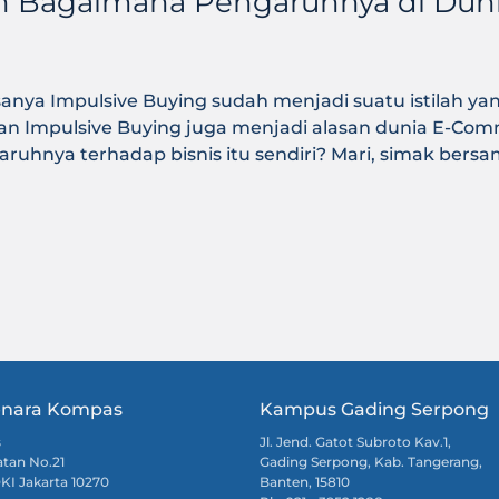
dan Bagaimana Pengaruhnya di Du
anya Impulsive Buying sudah menjadi suatu istilah yan
aan Impulsive Buying juga menjadi alasan dunia E-Co
ruhnya terhadap bisnis itu sendiri? Mari, simak bers
nara Kompas
Kampus Gading Serpong
s
Jl. Jend. Gatot Subroto Kav.1,
atan No.21
Gading Serpong, Kab. Tangerang,
DKI Jakarta 10270
Banten, 15810