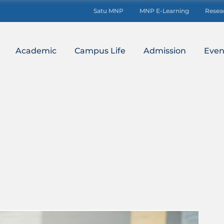
Satu MNP
MNP E-Learning
Resea
Academic
Campus Life
Admission
Even