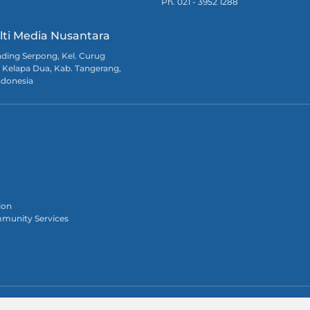
Ph. 021 - 3952 1288
lti Media Nusantara
Gading Serpong, Kel. Curug
 Kelapa Dua, Kab. Tangerang,
ndonesia
ion
munity Services