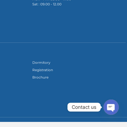
Sat : 09.00 - 12.00
Dormitory
Registration
Brochure
Contact us
Open c
© 2023 Multimedia Nusantara Polytechnic