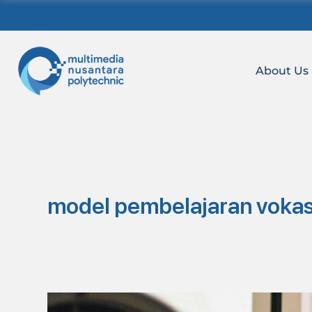
Skip
to
content
About Us
model pembelajaran vokas
Academic