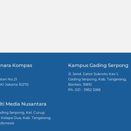
nara Kompas
Kampus Gading Serpong
s
Jl. Jend. Gatot Subroto Kav.1,
atan No.21
Gading Serpong, Kab. Tangerang,
DKI Jakarta 10270
Banten, 15810
Ph. 021 - 3952 1288
lti Media Nusantara
Gading Serpong, Kel. Curug
 Kelapa Dua, Kab. Tangerang,
ndonesia