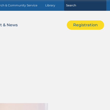
rch & Community Service
Library
t & News
Registration