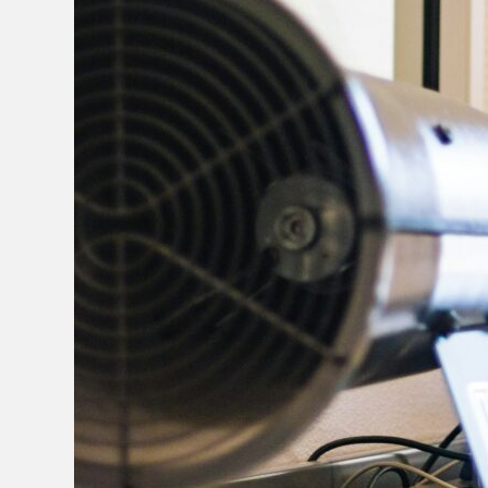
Knowledge
≠
Industry
Solution:
Menjembatani
Kesenjangan
Dunia
Kampus
dan
Industri