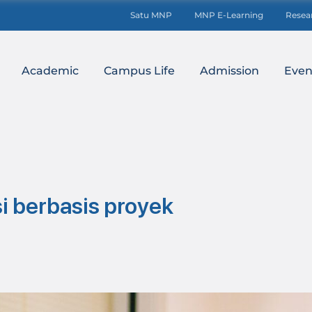
Satu MNP
MNP E-Learning
Resea
Academic
Campus Life
Admission
Even
i berbasis proyek