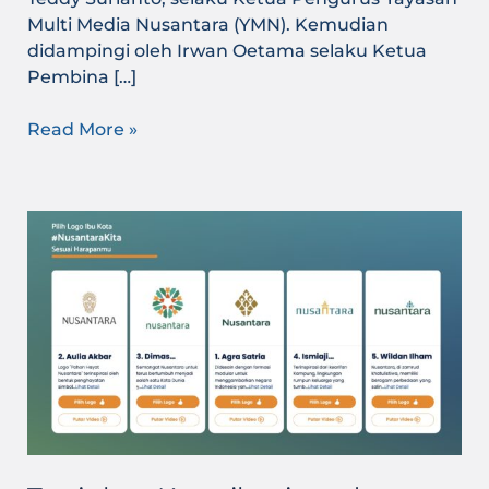
Multi Media Nusantara (YMN). Kemudian
didampingi oleh Irwan Oetama selaku Ketua
Pembina […]
Read More »
Tunjukan
Kontribusimu
dengan
Voting
Logo
Ibu
Kota
Nusantara