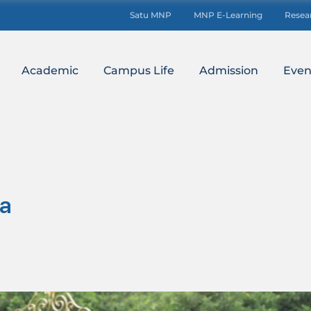
Satu MNP
MNP E-Learning
Resea
Academic
Campus Life
Admission
Even
ia