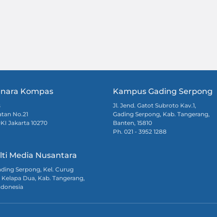
nara Kompas
Kampus Gading Serpong
s
Jl. Jend. Gatot Subroto Kav.1,
atan No.21
Gading Serpong, Kab. Tangerang,
DKI Jakarta 10270
Banten, 15810
Ph. 021 - 3952 1288
lti Media Nusantara
Gading Serpong, Kel. Curug
 Kelapa Dua, Kab. Tangerang,
ndonesia