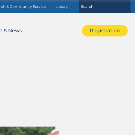
rch & Community Service
Library
t & News
Registration