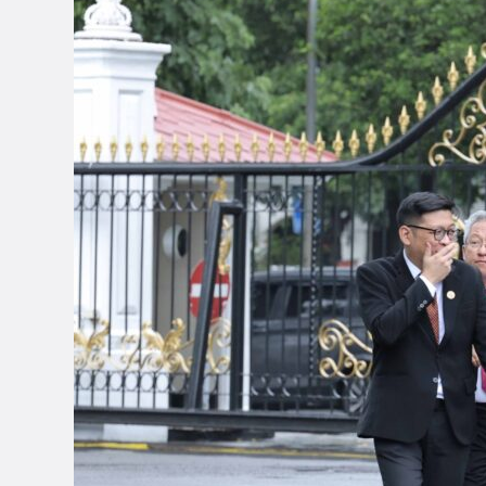
Presiden
RI
2026
dan
Peran
MNP
untuk
Jawab
Tantangan
Global