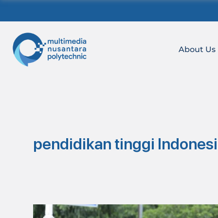
Skip
to
content
About Us
pendidikan tinggi Indones
Taklimat