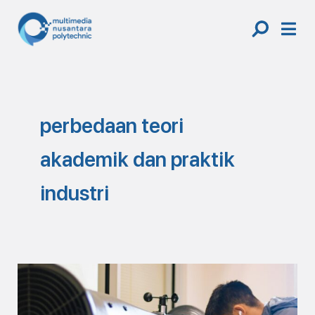
Skip
to
content
perbedaan teori
akademik dan praktik
industri
Academic
Knowledge
≠