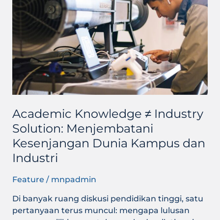
Industry
Solution:
Menjembatani
Kesenjangan
Dunia
Kampus
dan
Industri
Academic Knowledge ≠ Industry
Solution: Menjembatani
Kesenjangan Dunia Kampus dan
Industri
Feature
/
mnpadmin
Di banyak ruang diskusi pendidikan tinggi, satu
pertanyaan terus muncul: mengapa lulusan