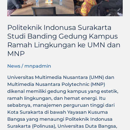
Ramah
Lingkungan
ke
UMN
Politeknik Indonusa Surakarta
dan
Studi Banding Gedung Kampus
MNP
Ramah Lingkungan ke UMN dan
MNP
News
/
mnpadmin
Universitas Multimedia Nusantara (UMN) dan
Multimedia Nusantara Polytechnic (MNP)
dikenal memiliki gedung kampus yang estetik,
ramah lingkungan, dan hemat energi. Itu
sebabnya, manajemen perguruan tinggi dari
Kota Surakarta di bawah Yayasan Kusuma
Bangsa yang menaungi Politeknik Indonusa
Surakarta (Polinusa), Universitas Duta Bangsa,