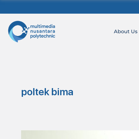
Skip
to
content
About Us
poltek bima
Belajar