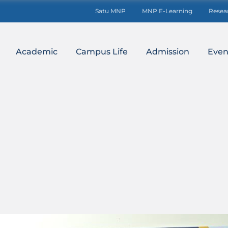
Satu MNP
MNP E-Learning
Resea
Academic
Campus Life
Admission
Even