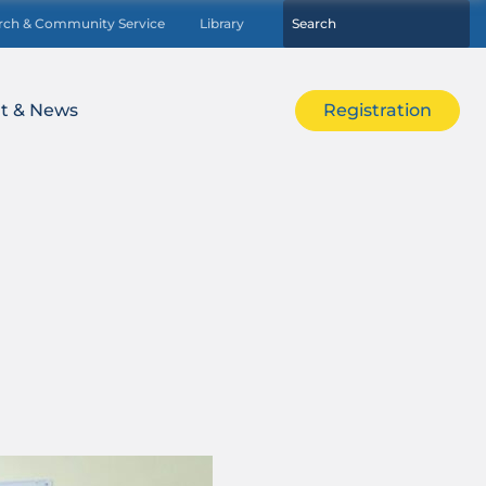
rch & Community Service
Library
t & News
Registration