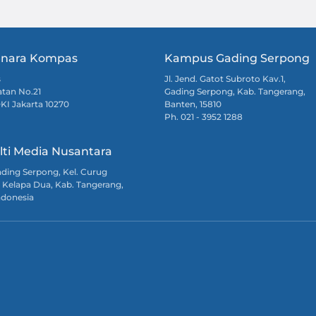
nara Kompas
Kampus Gading Serpong
s
Jl. Jend. Gatot Subroto Kav.1,
atan No.21
Gading Serpong, Kab. Tangerang,
DKI Jakarta 10270
Banten, 15810
Ph. 021 - 3952 1288
lti Media Nusantara
Gading Serpong, Kel. Curug
 Kelapa Dua, Kab. Tangerang,
ndonesia