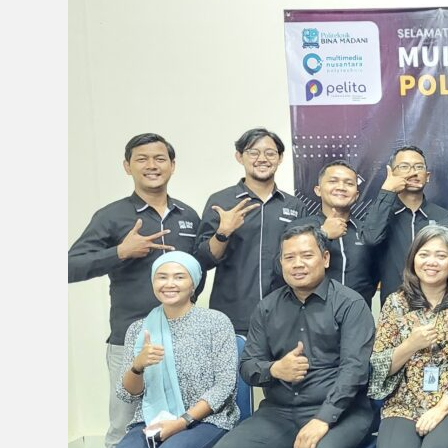
ke
Sesama
Politeknik
Baru,
MNP
Kunjungi
Poltek
BIMA