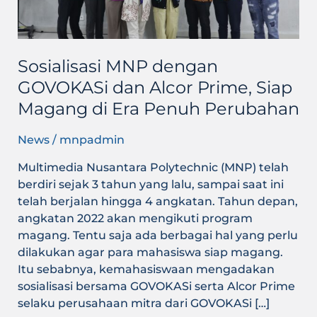
Siap
Magang
di
Era
Sosialisasi MNP dengan
Penuh
GOVOKASi dan Alcor Prime, Siap
Perubahan
Magang di Era Penuh Perubahan
News
/
mnpadmin
Multimedia Nusantara Polytechnic (MNP) telah
berdiri sejak 3 tahun yang lalu, sampai saat ini
telah berjalan hingga 4 angkatan. Tahun depan,
angkatan 2022 akan mengikuti program
magang. Tentu saja ada berbagai hal yang perlu
dilakukan agar para mahasiswa siap magang.
Itu sebabnya, kemahasiswaan mengadakan
sosialisasi bersama GOVOKASi serta Alcor Prime
selaku perusahaan mitra dari GOVOKASi […]