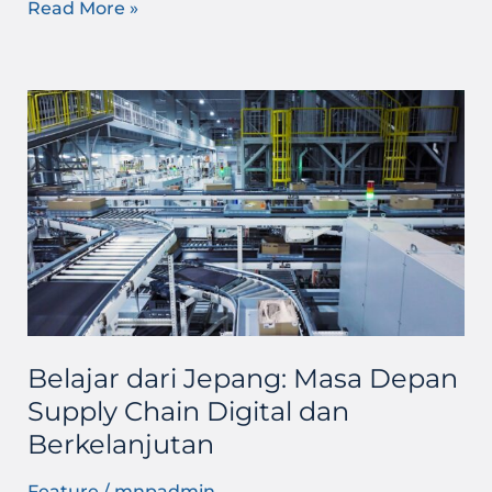
Read More »
Belajar
dari
Jepang:
Masa
Depan
Supply
Chain
Digital
dan
Berkelanjutan
Belajar dari Jepang: Masa Depan
Supply Chain Digital dan
Berkelanjutan
Feature
/
mnpadmin