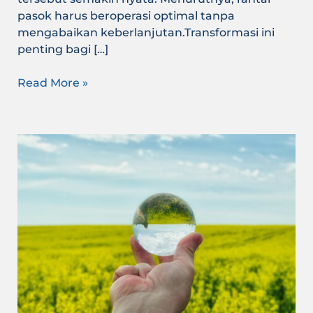
pasok harus beroperasi optimal tanpa
mengabaikan keberlanjutan.Transformasi ini
penting bagi […]
Read More »
Transformasi
Industri
Hijau
Indonesia:
Tantangan
Global
dan
Peluang
Strategis
Masa
Depan