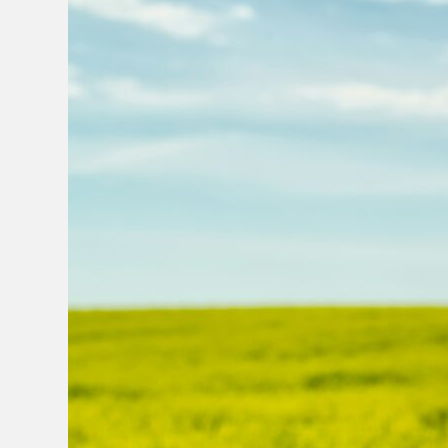
Industri
Hijau
Indonesia:
Tantangan
Global
dan
Peluang
Strategis
Masa
Depan