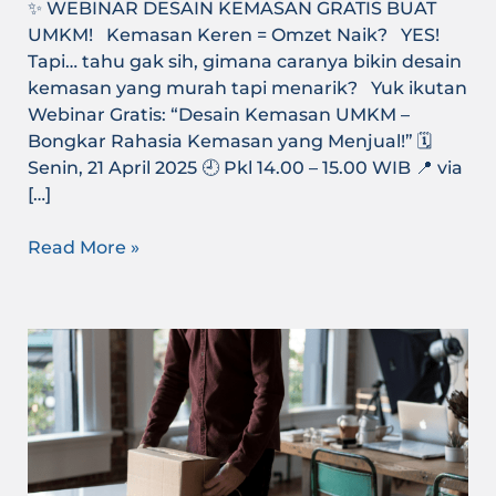
✨ WEBINAR DESAIN KEMASAN GRATIS BUAT
UMKM! Kemasan Keren = Omzet Naik? YES!
Tapi… tahu gak sih, gimana caranya bikin desain
kemasan yang murah tapi menarik? Yuk ikutan
Webinar Gratis: “Desain Kemasan UMKM –
Bongkar Rahasia Kemasan yang Menjual!” 🗓️
Senin, 21 April 2025 🕘 Pkl 14.00 – 15.00 WIB 📍 via
[…]
Read More »
Bisnis
Kecil-
kecilan
Bisa
Naik
Kelas