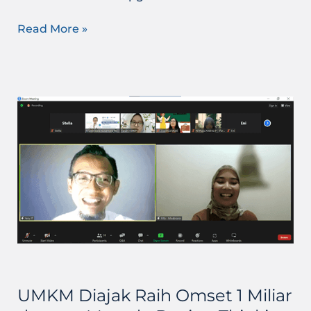
Read More »
UMKM
Diajak
Raih
Omset
1
Miliar
dengan
Metode
Design
Thinking
UMKM Diajak Raih Omset 1 Miliar