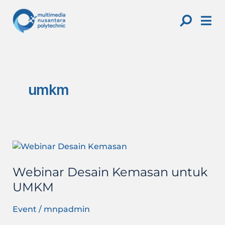
Skip
to
content
umkm
Webinar
Desain
Webinar Desain Kemasan untuk
Kemasan
untuk
UMKM
UMKM
Event
/
mnpadmin