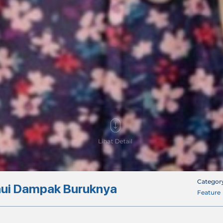
Categor
hui Dampak Buruknya
Feature