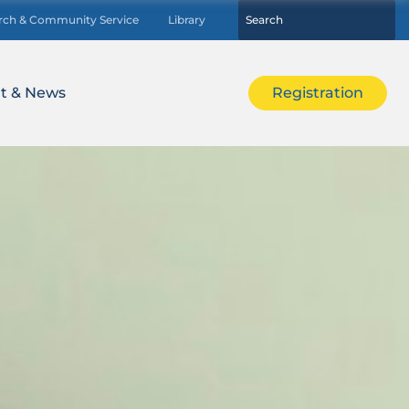
rch & Community Service
Library
t & News
Registration