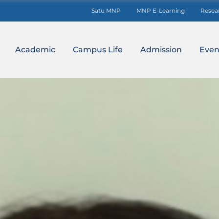
Satu MNP
MNP E-Learning
Resea
Academic
Campus Life
Admission
Even