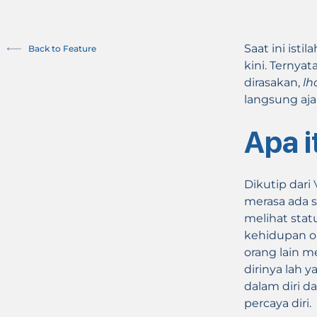
Saat ini isti
Back to Feature
kini. Ternya
dirasakan,
lh
langsung aja
Apa 
Dikutip dari
merasa ada s
melihat stat
kehidupan or
orang lain 
dirinya lah 
dalam diri 
percaya diri.