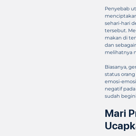
Penyebab uta
menciptakan
sehari-hari 
tersebut. Me
makan di te
dan sebagain
melihatnya
Biasanya, ge
status oran
emosi-emosi 
negatif pada
sudah begin
Mari P
Ucapk