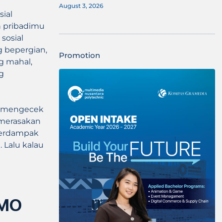
August 3, 2026
ial
 pribadimu
sosial
g bepergian,
Promotion
g mahal,
g
ng mengecek
 merasakan
 berdampak
 Lalu kalau
OMO