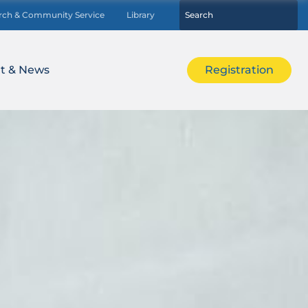
rch & Community Service
Library
t & News
Registration