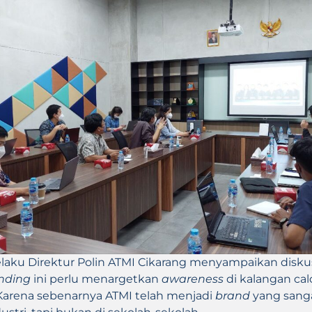
elaku Direktur Polin ATMI Cikarang menyampaikan disk
nding
ini perlu menargetkan
awareness
di kalangan ca
Karena sebenarnya ATMI telah menjadi
brand
yang sanga