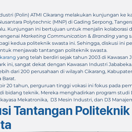
ndustri (Polin) ATMI Cikarang melakukan kunjungan ke 
Nusantara Polytechnic (MNP) di Gading Serpong, Tange
 lalu. Kunjungan ini bertujuan untuk menjalin kolaborasi
mengenai
Marketing Communication
&
Branding
yang s
gi kedua politeknik swasta ini. Sehingga, diskusi ini p
ntuk menjawab tantangan politeknik swasta.
ikarang
yang telah berdiri sejak tahun 2003 di Kawasan
rk ini, sangat dekat dengan Kawasan Industri Jababeka. 
lebih dari 200 perusahaan di wilayah Cikarang, Kabupate
 Barat.
r 20 tahun, perguruan tinggi vokasi ini fokus pada pem
di bidang teknik. Mereka menghadirkan program studi
kayasa Mekatronika, D3 Mesin Industri, dan D3 Manajem
si Tantangan Politeknik
ta