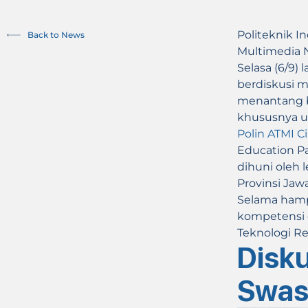
Politeknik I
Back to News
Multimedia 
Selasa (6/9)
berdiskusi 
menantang ba
khususnya u
Polin ATMI C
Education Pa
dihuni oleh 
Provinsi Jawa
Selama hampi
kompetensi 
Teknologi Re
Disku
Swas