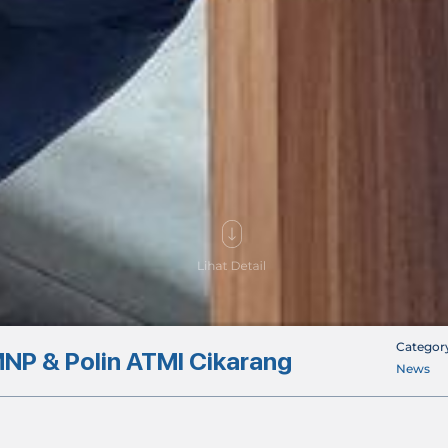
Categor
MNP & Polin ATMI Cikarang
News