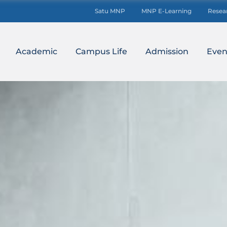
Satu MNP
MNP E-Learning
Resea
Academic
Campus Life
Admission
Even