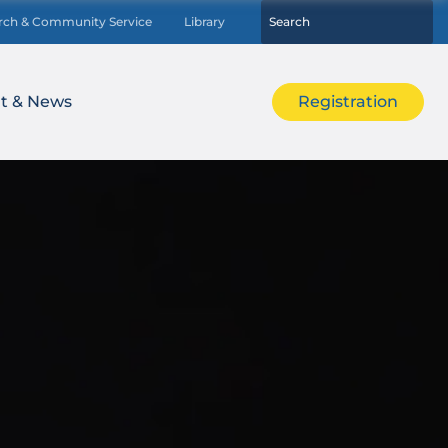
rch & Community Service
Library
t & News
Registration