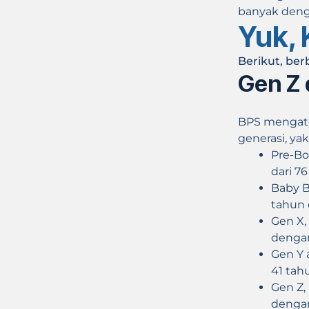
banyak denga
Yuk,
Berikut, be
Gen Z 
BPS mengate
generasi, yak
Pre-Bo
dari 7
Baby B
tahun 
Gen X,
dengan
Gen Y a
41 tah
Gen Z,
dengan