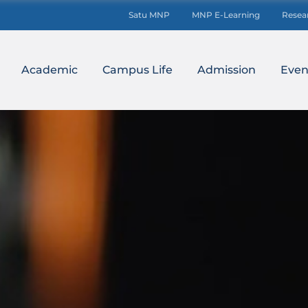
Satu MNP
MNP E-Learning
Resea
Academic
Campus Life
Admission
Even