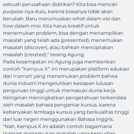
sebuah perusahaan didirikan? Kita bisa mencari
purpose
-nya dulu, karena biasanya tidak akan
berubah. Baru merumuskan
what
dalam visi dan
how
dalam misi. Kita harus kreatif untuk
menemukan problem, bisa dengan menampilkan
masalah yang telah ada (
presented
), menemukan
masalah (
discover
), atau bahkan menciptakan
masalah (
created
),” terang Agung.
Pada kesempatan ini Agung juga memberikan
contoh “
Kampus X
”. Ini merupakan platform edukasi
dari
Inamart
yang menemukan
problem
bahwa
dunia industri mengeluhkan kesiapan lulusan
perguruan tinggi untuk memasuki dunia kerja.
Keinginan meningkatkan pengetahuan terkendala
oleh masalah bahasa pengantar kursus, karena
kebanyakan lembaga kursus yang berkualitas tinggi
dari luar negeri menggunakan Bahasa Inggris.
“Nah, Kampus X ini adalah contoh bagaimana
Inamart menemukan masalah yang kemudian