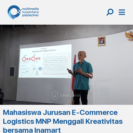
Skip
to
content
Mahasiswa Jurusan E-Commerce
Logistics MNP Menggali Kreativitas
bersama Inamart