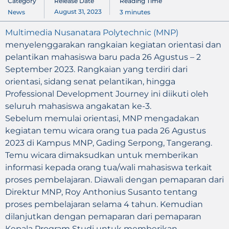
Category
Release Date
Reading Time
August 31, 2023
News
3
minutes
Multimedia Nusanatara Polytechnic (MNP)
menyelenggarakan rangkaian kegiatan orientasi dan
pelantikan mahasiswa baru pada 26 Agustus – 2
September 2023. Rangkaian yang terdiri dari
orientasi, sidang senat pelantikan, hingga
Professional Development Journey ini diikuti oleh
seluruh mahasiswa angakatan ke-3.
Sebelum memulai orientasi, MNP mengadakan
kegiatan temu wicara orang tua pada 26 Agustus
2023 di Kampus MNP, Gading Serpong, Tangerang.
Temu wicara dimaksudkan untuk memberikan
informasi kepada orang tua/wali mahasiswa terkait
proses pembelajaran. Diawali dengan pemaparan dari
Direktur MNP, Roy Anthonius Susanto tentang
proses pembelajaran selama 4 tahun. Kemudian
dilanjutkan dengan pemaparan dari pemaparan
Kepala Program Studi untuk memberikan