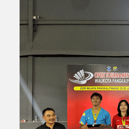
Menang
Walikota
Pangkalpinang
Cup
2025,
Keren
Caroline
Tunjukkan
Hobi
Badminton
Bisa
Jadi
Prestasi