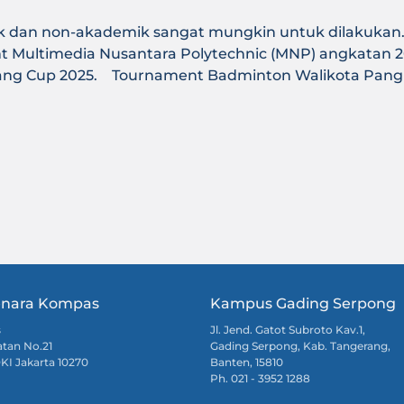
an non-akademik sangat mungkin untuk dilakukan. Hal i
Multimedia Nusantara Polytechnic (MNP) angkatan 202
ang Cup 2025. Tournament Badminton Walikota Pang
nara Kompas
Kampus Gading Serpong
s
Jl. Jend. Gatot Subroto Kav.1,
atan No.21
Gading Serpong, Kab. Tangerang,
DKI Jakarta 10270
Banten, 15810
Ph. 021 - 3952 1288