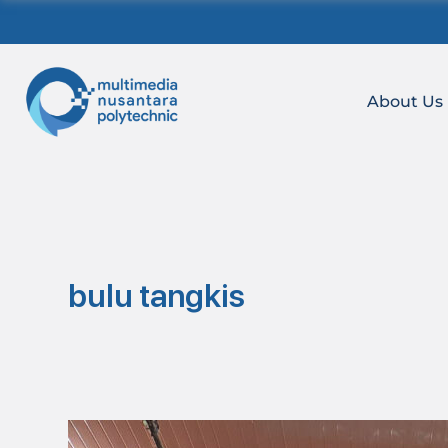
Skip
to
content
About Us
bulu tangkis
Membanggakan,