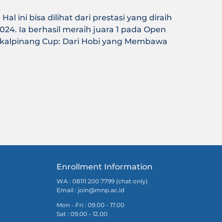
ni bisa dilihat dari prestasi yang diraih
4. Ia berhasil meraih juara 1 pada Open
kalpinang Cup: Dari Hobi yang Membawa
Enrollment Information
WA : 08111 200 7799 (chat only)
Email :
join@mnp.ac.id
Mon - Fri : 09.00 - 17.00
Sat : 09.00 - 12.00