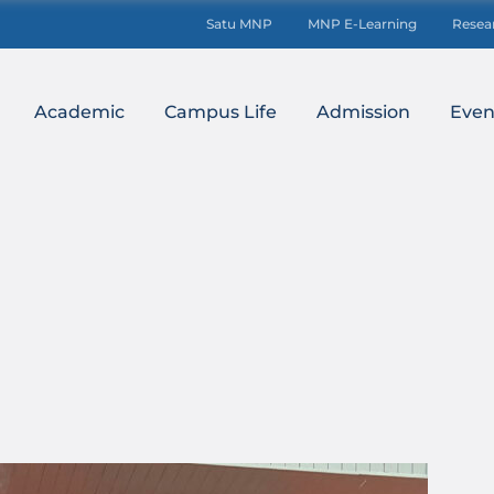
Satu MNP
MNP E-Learning
Resea
Academic
Campus Life
Admission
Even