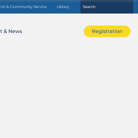
rch & Community Service
Library
t & News
Registration