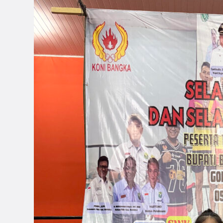
Mahasiswa
MNP
Keren
Caroline
Raih
Juara
II
Bupati
Bangka
Cup
2026