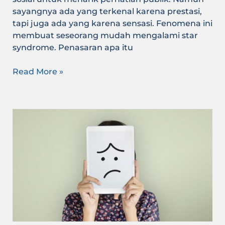
sayangnya ada yang terkenal karena prestasi,
tapi juga ada yang karena sensasi. Fenomena ini
membuat seseorang mudah mengalami star
syndrome. Penasaran apa itu
Read More »
Apa
itu
FOMO?
Yuk,
Kenalan
dan
Ketahui
Dampak
Buruknya