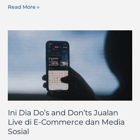
Read More »
Ini
Dia
Do’s
and
Don’ts
Jualan
Live
di
E-
Commerce
dan
Ini Dia Do’s and Don’ts Jualan
Media
Live di E-Commerce dan Media
Sosial
Sosial