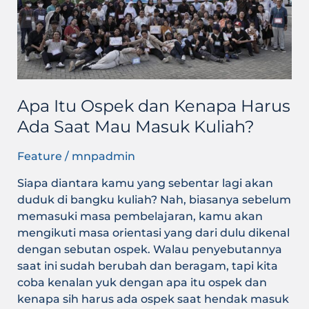
Harus
Ada
Saat
Mau
Masuk
Kuliah?
Apa Itu Ospek dan Kenapa Harus
Ada Saat Mau Masuk Kuliah?
Feature
/
mnpadmin
Siapa diantara kamu yang sebentar lagi akan
duduk di bangku kuliah? Nah, biasanya sebelum
memasuki masa pembelajaran, kamu akan
mengikuti masa orientasi yang dari dulu dikenal
dengan sebutan ospek. Walau penyebutannya
saat ini sudah berubah dan beragam, tapi kita
coba kenalan yuk dengan apa itu ospek dan
kenapa sih harus ada ospek saat hendak masuk