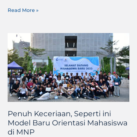
Read More »
Penuh
Keceriaan,
Seperti
ini
Model
Baru
Orientasi
Mahasiswa
di
MNP
Penuh Keceriaan, Seperti ini
Model Baru Orientasi Mahasiswa
di MNP