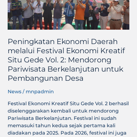
Situ
Gede
Vol.
2:
Mendorong
Pariwisata
Peningkatan Ekonomi Daerah
Berkelanjutan
melalui Festival Ekonomi Kreatif
untuk
Situ Gede Vol. 2: Mendorong
Pembangunan
Pariwisata Berkelanjutan untuk
Desa
Pembangunan Desa
News
/
mnpadmin
Festival Ekonomi Kreatif Situ Gede Vol. 2 berhasil
diselenggarakan kembali untuk mendorong
Pariwisata Berkelanjutan. Festival ini sudah
memasuki tahun kedua sejak pertama kali
diadakan pada 2025. Pada 2026, festival ini juga