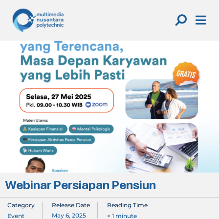
Skip
to
content
Webinar Persiapan Pensiun
Category
Release Date
Reading Time
May 6, 2025
Event
< 1
minute