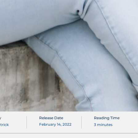
y
Release Date
Reading Time
February 14, 2022
trick
3
minutes