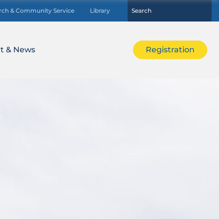
rch & Community Service
Library
t & News
Registration