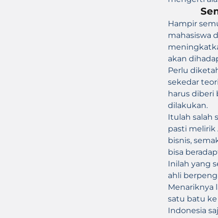
Sem
Hampir semu
mahasiswa 
meningkatka
akan dihada
Perlu diketa
sekedar teor
harus diberi
dilakukan.
Itulah sala
pasti meliri
bisnis, sema
bisa beradap
Inilah yang
ahli berpeng
Menariknya 
satu batu ke
Indonesia saj