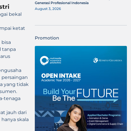
Generasi Profesional Indonesia
tri
August 3, 2026
gai bekal
mpai ketat
Promotion
 bisa
l tanpa
harus
pengusaha
t persaingan
a yang tidak
onsumen.
ga-tenaga
t jauh dari
n hanya skala