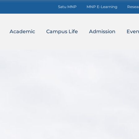
Satu MNP
MNP E-Learning
Resea
Academic
Campus Life
Admission
Even