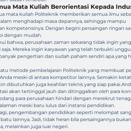
ua Mata Kuliah Berorientasi Kepada Indus
a mata kuliah Politeknik memberikan semua ilmu seba
dalam menghadapi masa depannya, sehingga mampu
n kompetensinya. Dengan begini persaingan ringan sa
pi dengan mudah.
hui bahwa, perusahaan zaman sekarang tidak ingin yang
i saja. Mereka ingin karyawan yang telah terbukti unggu
 banyak pengertian dan sudah paham sendiri apa yang 
h satu metode pembelajaran Politeknik yang membuat 
k Anda meski di antara kompetitor lainnya. Semakin keta
kin dibutuhkan juga keahlian teknis yang siap pakai.And
tasi akan tertinggal jauh dan ditinggalkan oleh para k
 sedang para perusahaan hindari dengan merekrut tena
alaman meski baru lulus dari instansi pendidikan.
lagi, pengembangan pendidikan seperti melompat sanga
 batu lainnya. Jadi, tidak heran bila persaingannya buka
a, melainkan juga luar negeri.