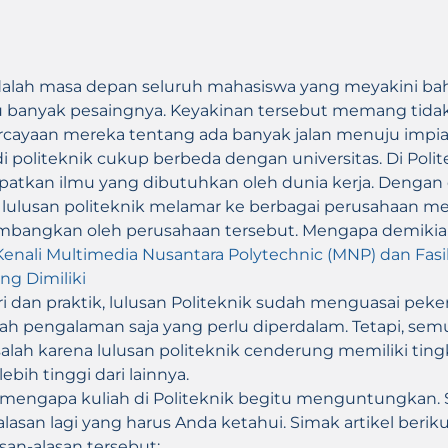
adalah masa depan seluruh mahasiswa yang meyakini b
u banyak pesaingnya. Keyakinan tersebut memang tidak
rcayaan mereka tentang ada banyak jalan menuju impia
i politeknik cukup berbeda dengan universitas. Di Poli
atkan ilmu yang dibutuhkan oleh dunia kerja. Dengan 
 lulusan politeknik melamar ke berbagai perusahaan m
timbangkan oleh perusahaan tersebut. Mengapa demiki
Kenali Multimedia Nusantara Polytechnic (MNP) dan Fasil
ng Dimiliki
ori dan praktik, lulusan Politeknik sudah menguasai peke
h pengalaman saja yang perlu diperdalam. Tetapi, sem
lah karena lulusan politeknik cenderung memiliki ting
bih tinggi dari lainnya.
n mengapa kuliah di Politeknik begitu menguntungkan. Se
alasan lagi yang harus Anda ketahui. Simak artikel berik
san-alasan tersebut: