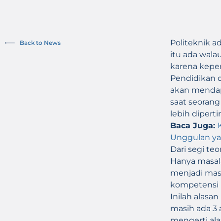
Politeknik 
Back to News
itu ada wala
karena kepe
Pendidikan d
akan mendap
saat seorang
lebih diper
Baca Juga:
Unggulan ya
Dari segi te
Hanya masala
menjadi masa
kompetensi le
Inilah alasa
masih ada 3 
mengerti ala