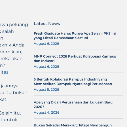
Latest News
ahwa peluang
 salah
Fresh Graduate Harus Punya Apa Selain IPK? Ini
n.
yang Dicari Perusahaan Saat Ini
August 6, 2026
teknik Anda
demikian,
MNP Connect 2026 Perkuat Kolaborasi Kampus
ereka akan
dan Industri
an?
August 6, 2026
itas
5 Bentuk Kolaborasi Kampus Industri yang
Memberikan Dampak Nyata bagi Perusahaan
rjaannya.
August 5, 2026
ua itu bukan
kat
Apa yang Dicari Perusahaan dari Lulusan Baru
2026?
lain itu,
August 4, 2026
ut untuk
Bukan Sekadar Merekrut, Tetapi Membangun