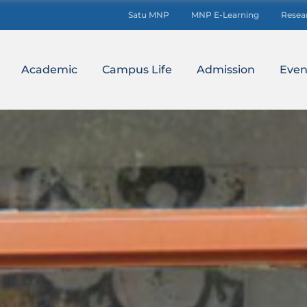
Satu MNP
MNP E-Learning
Resea
Academic
Campus Life
Admission
Even