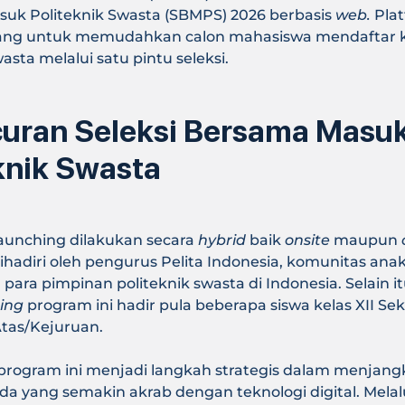
uk Politeknik Swasta (SBMPS) 2026 berbasis
web.
Plat
ang untuk memudahkan calon mahasiswa mendaftar k
asta melalui satu pintu seleksi.
curan Seleksi Bersama Masu
knik Swasta
Launching dilakukan secara
hybrid
baik
onsite
maupun
ihadiri oleh pengurus Pelita Indonesia, komunitas an
a para pimpinan politeknik swasta di Indonesia. Selain it
ing
program ini hadir pula beberapa siswa kelas XII Se
tas/Kejuruan.
program ini menjadi langkah strategis dalam menjan
a yang semakin akrab dengan teknologi digital. Melal