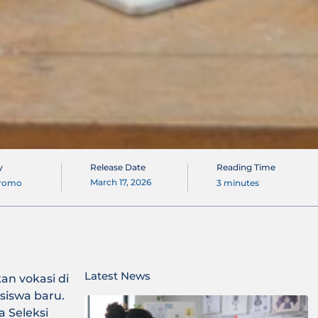
y
Release Date
Reading Time
March 17, 2026
romo
3
minutes
Latest News
n vokasi di
siswa baru.
 Seleksi