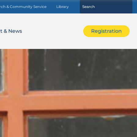
rch & Community Service
Library
t & News
Registration