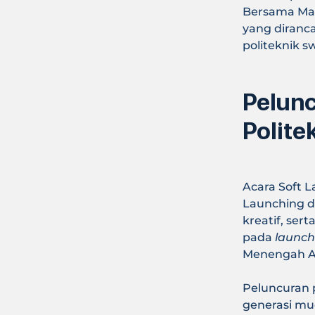
Bersama Mas
yang diranc
politeknik sw
Pelun
Polite
Acara Soft 
Launching d
kreatif, sert
pada
launch
Menengah A
Peluncuran 
generasi mud