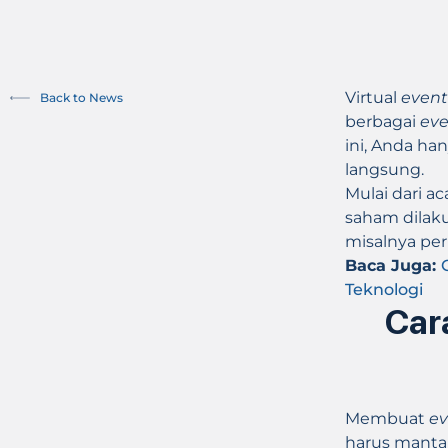
Virtual
event
Back to News
berbagai
ev
ini, Anda h
langsung.
Mulai dari ac
saham dilaku
misalnya pe
Baca Juga:
Teknologi
Car
Membuat
e
harus mantap