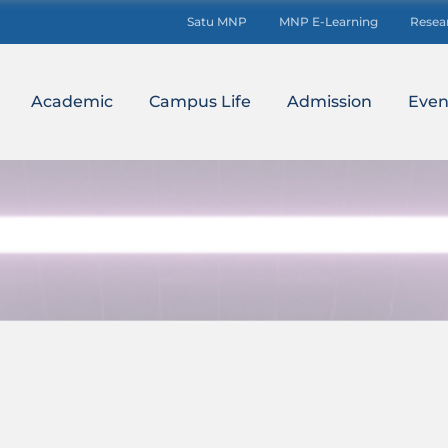
Satu MNP
MNP E-Learning
Resea
Academic
Campus Life
Admission
Even