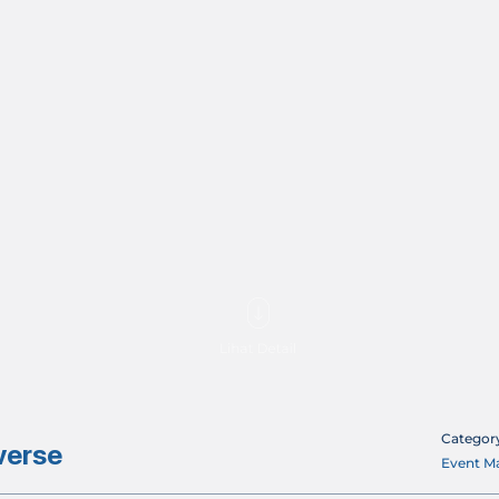
Categor
verse
Event 