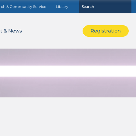
rch & Community Service
Library
t & News
Registration