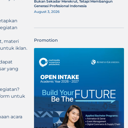
Bukan Sekadar Merekrut, Tetapi Membangun
Generasi Profesional Indonesia
August 3, 2026
etapkan
kegiatan
Promotion
t, materi
untuk iklan.
 dapat
sar yang
egiatan?
tform untuk
aan acara