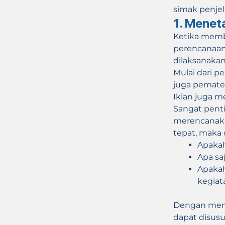
simak penjel
1. Menet
Ketika memb
perencanaan 
dilaksanakan
Mulai dari p
juga pemater
Iklan juga me
Sangat pent
merencanaka
tepat, maka 
Apakah
Apa sa
Apakah
kegiat
Dengan menj
dapat disus