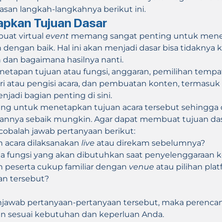
asan langkah-langkahnya berikut ini.
apkan Tujuan Dasar
uat virtual
event
memang sangat penting untuk men
dengan baik. Hal ini akan menjadi dasar bisa tidaknya 
 dan bagaimana hasilnya nanti.
enetapan tujuan atau fungsi, anggaran, pemilihan tempa
i atau pengisi acara, dan pembuatan konten, termasuk 
njadi bagian penting di sini.
ing untuk menetapkan tujuan acara tersebut sehingga
nnya sebaik mungkin. Agar dapat membuat tujuan da
cobalah jawab pertanyaan berikut:
 acara dilaksanakan
live
atau direkam sebelumnya?
ja fungsi yang akan dibutuhkan saat penyelenggaraan k
 peserta cukup familiar dengan
venue
atau pilihan pla
an tersebut?
awab pertanyaan-pertanyaan tersebut, maka perencan
un sesuai kebutuhan dan keperluan Anda.